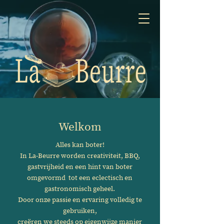
Welkom
Alles kan boter!
In La-Beurre worden creativiteit, BBQ,
gastvrijheid en een hint van boter
omgevormd tot een eclectisch en
gastronomisch geheel.
Door onze passie en ervaring volledig te
gebruiken,
creëren we steeds op eigenwijze manier