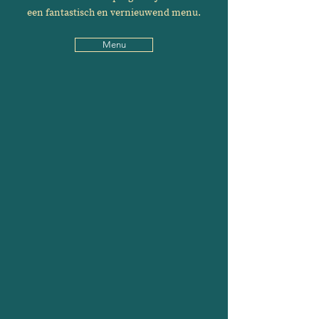
een fantastisch en vernieuwend menu.
Menu